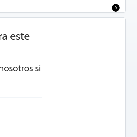
9
ra este
nosotros si