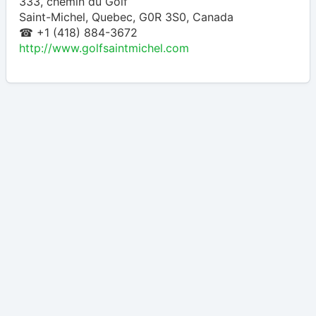
333, chemin du Golf
Saint-Michel
,
Quebec
,
G0R 3S0
,
Canada
☎ +1 (418) 884-3672
http://www.golfsaintmichel.com