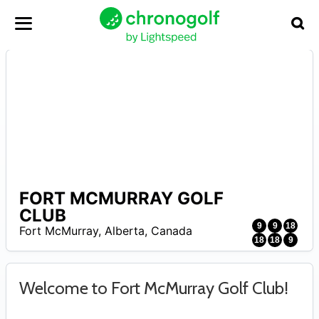
FORT MCMURRAY GOLF
–
CLUB
9
9
18
Fort McMurray
,
Alberta
,
Canada
18
18
9
Welcome to Fort McMurray Golf Club!