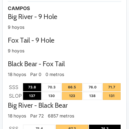
CAMPOS
Big River - 9 Hole
9 hoyos
Fox Tail - 9 Hole
9 hoyos
Black Bear - Fox Tail
18 hoyos
Par 0
0 metros
SSS
73.8
70.3
66.5
76.0
71.7
SLOP
137
130
123
138
131
Big River - Black Bear
18 hoyos
Par 72
6857 metros
SSS
71.4
67.2
74.3