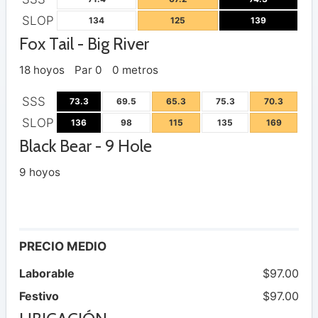
SLOP
134
125
139
Fox Tail - Big River
18 hoyos
Par 0
0 metros
SSS
73.3
69.5
65.3
75.3
70.3
SLOP
136
98
115
135
169
Black Bear - 9 Hole
9 hoyos
PRECIO MEDIO
Laborable
$97.00
Festivo
$97.00